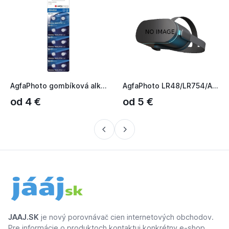
AgfaPhoto gombíková alkalické batérie 1.5V, LR48-LR754-AG5-3...
AgfaPhoto LR48/LR754/AG5/393 10ks AP-AG5-LR48-10B
od 4 €
od 5 €
JAAJ.SK
je nový porovnávač cien internetových obchodov.
Pre informácie o produktoch kontaktuj konkrétny e-shop.