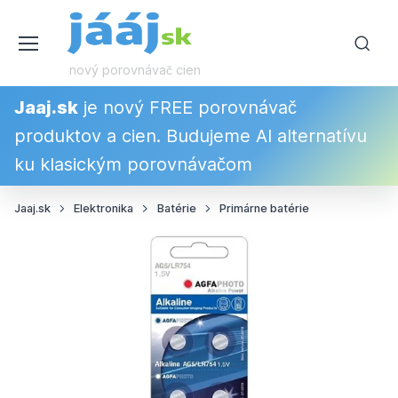
nový porovnávač cien
Jaaj.sk
je nový FREE porovnávač
produktov a cien. Budujeme AI alternatívu
ku klasickým porovnávačom
Jaaj.sk
Elektronika
Batérie
Primárne batérie