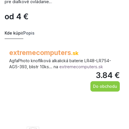
pre diaľkové ovládanie…
od
4
€
Kde kúpiť
Popis
extremecomputers
.sk
AgfaPhoto knoflíková alkalická baterie LR48-LR754-
AG5-393, blistr 10ks… na
extremecomputers.sk
3.84 €
Do obchodu