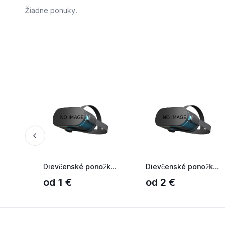
Žiadne ponuky.
Dievčenské ponožky Cookies biela
Dievčenské ponožky Cookies S ružová púdrová
od 1 €
od 2 €