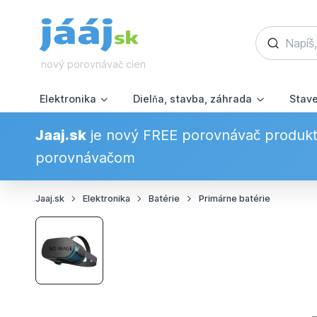
nový porovnávač cien
Elektronika
Dielňa, stavba, záhrada
Stav
Jaaj.sk
je nový FREE porovnávač produkto
porovnávačom
Jaaj.sk
Elektronika
Batérie
Primárne batérie