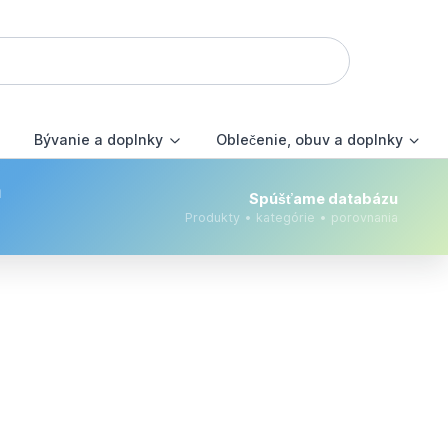
Bývanie a doplnky
Oblečenie, obuv a doplnky
m
Spúšťame databázu
Produkty • kategórie • porovnania