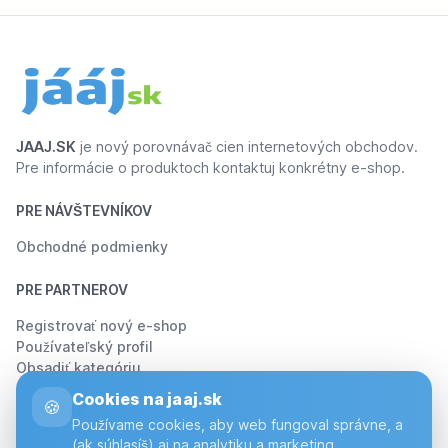
JAAJ.SK
je nový porovnávač cien internetových obchodov.
Pre informácie o produktoch kontaktuj konkrétny e-shop.
PRE NÁVŠTEVNÍKOV
Obchodné podmienky
PRE PARTNEROV
Registrovať nový e-shop
Používateľský profil
Obsadiť kategóriu
Cookies na jaaj.sk
🍪
O JÁÁJ.SK
Používame cookies, aby web fungoval správne, a
(ak súhlasíš) aj na analytiku a marketing.
O Nás