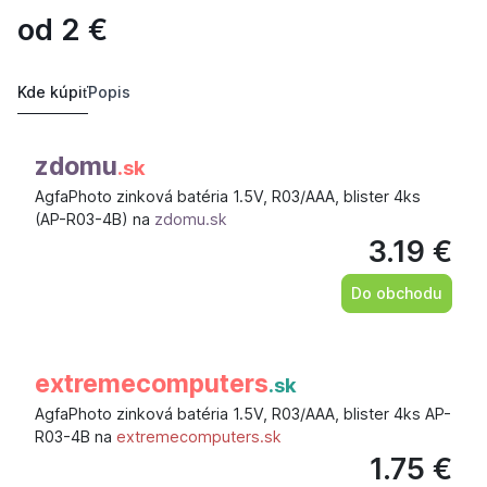
od
2
€
Kde kúpiť
Popis
zdomu
.sk
AgfaPhoto zinková batéria 1.5V, R03/AAA, blister 4ks
(AP-R03-4B) na
zdomu.sk
3.19 €
Do obchodu
extremecomputers
.sk
AgfaPhoto zinková batéria 1.5V, R03/AAA, blister 4ks AP-
R03-4B na
extremecomputers.sk
1.75 €