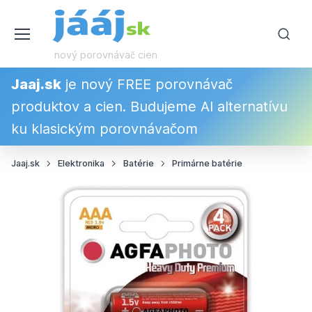
nový porovnávač cien
Jaaj.sk
je nový FREE porovnávač
produktov a cien. Budujeme AI alternatívu
ku klasickým porovnávačom
Jaaj.sk
Elektronika
Batérie
Primárne batérie