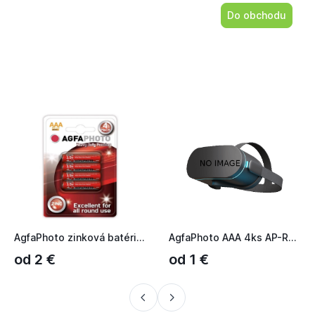
Do obchodu
AgfaPhoto zinková batéria 1.5V, R03/AAA, blister 4ks AP-R03-...
AgfaPhoto AAA 4ks AP-R03-4B
od 2 €
od 1 €