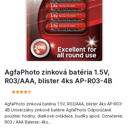
AgfaPhoto zinková batéria 1.5V,
R03/AAA, blister 4ks AP-R03-4B
AgfaPhoto zinková batéria 1.5V, R03/AAA, blister 4ks AP-R03-
4B Univerzálny zinkové batérie AgfaPhoto Odporúčané
použitie: hodiny, diaľkové ovládače, budíky apod. Označenie:
R03 / AAA Balenie: 4ks…