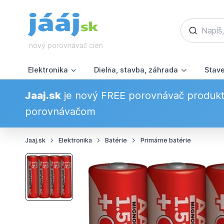
nový porovnávač cien
Elektronika
Dielňa, stavba, záhrada
Stav
Jaaj.sk
je nový FREE porovnávač produkto
porovnávačom
Jaaj.sk
Elektronika
Batérie
Primárne batérie