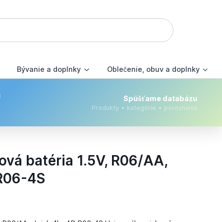
Bývanie a doplnky
Oblečenie, obuv a doplnky
m
Spúšťame databázu
Produkty • kategórie • porovnania
vá batéria 1.5V, R06/AA,
-R06-4S