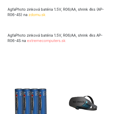
AgfaPhoto zinková batéria 1.5V, R06/AA, shrink 4ks (AP-
R06-4S) na
zdomu.sk
AgfaPhoto zinková batéria 1.5V, R06/AA, shrink 4ks AP-
R06-4S na
extremecomputers.sk