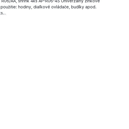
, R06/AA, shrink 4ks AP-R06-4S Univerzálny zinkové
oužitie: hodiny, diaľkové ovládače, budíky apod.
ks…