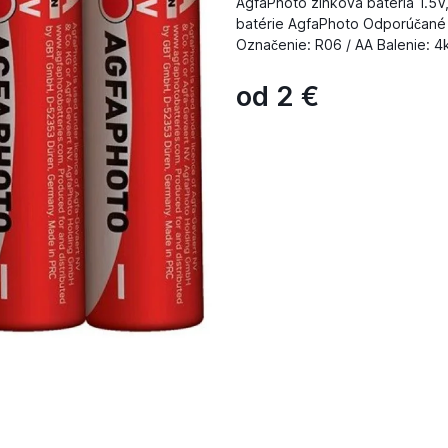
AgfaPhoto zinková batéria 1.5V
batérie AgfaPhoto Odporúčané p
Označenie: R06 / AA Balenie: 4
od
2
€