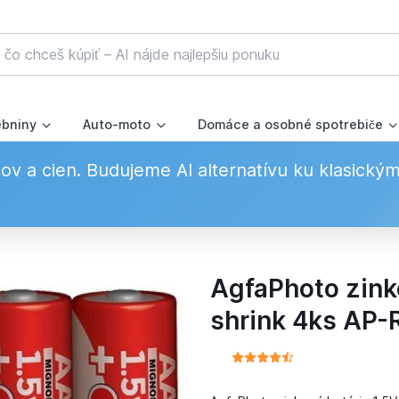
ebniny
Auto-moto
Domáce a osobné spotrebiče
v a cien. Budujeme AI alternatívu ku klasický
AgfaPhoto zinko
shrink 4ks AP