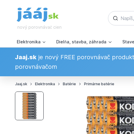
nový porovnávač cien
Elektronika
Dielňa, stavba, záhrada
Stav
Jaaj.sk
je nový FREE porovnávač produkto
porovnávačom
Jaaj.sk
Elektronika
Batérie
Primárne batérie