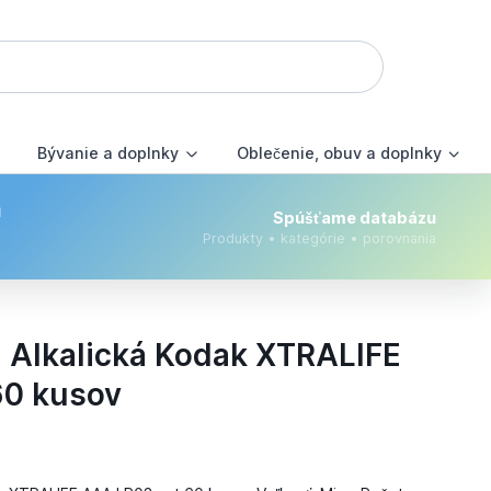
Bývanie a doplnky
Oblečenie, obuv a doplnky
m
Spúšťame databázu
Produkty • kategórie • porovnania
a Alkalická Kodak XTRALIFE
60 kusov