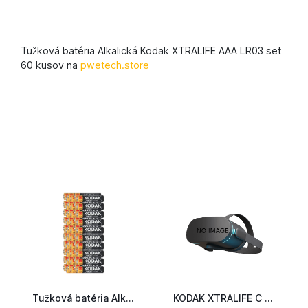
Tužková batéria Alkalická Kodak XTRALIFE AAA LR03 set
60 kusov na
pwetech.store
Tužková batéria Alkalická Kodak XTRALIFE AA LR6 set 60 kusov
KODAK XTRALIFE C 2ks 30952041