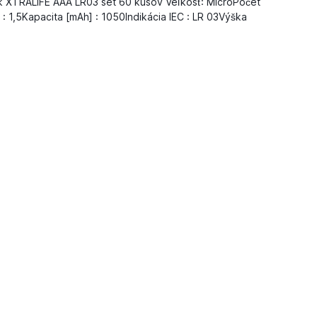
ak XTRALIFE AAA LR03 set 60 kusov Veľkosť: MicroPočet
 : 1,5Kapacita [mAh] : 1050Indikácia IEC : LR 03Výška