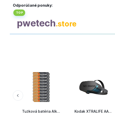
Odporúčané ponuky:
TOP
pwetech
.store
Tužková batéria Alkalická Kodak XTRALIFE AAA LR03 set 60 kus...
Kodak XTRALIFE AAA 4ks 30951990