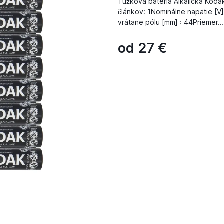
Tužková batéria Alkalická Kod
článkov: 1Nominálne napätie [V]
vrátane pólu [mm] : 44Priemer…
od
27
€