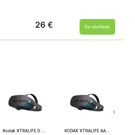
26 €
Do obchodu
Kodak XTRALIFE D 2ks 30952058
KODAK XTRALIFE AA 4ks 30952027