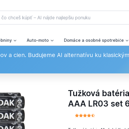
ebniny
Auto-moto
Domáce a osobné spotrebiče
v a cien. Budujeme AI alternatívu ku klasický
Tužková batéri
AAA LR03 set 