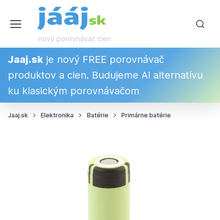
nový porovnávač cien
Jaaj.sk
je nový FREE porovnávač
produktov a cien. Budujeme AI alternatívu
ku klasickým porovnávačom
Jaaj.sk
Elektronika
Batérie
Primárne batérie