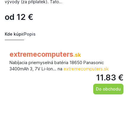
vývody (za příplatek). Tato…
od
12
€
Kde kúpiť
Popis
extremecomputers
.sk
Nabíjacia priemyselná batéria 18650 Panasonic
3400mAh 3, 7V Li-Ion… na
extremecomputers.sk
11.83 €
Do obchodu