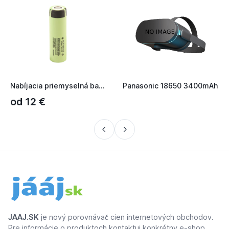
Nabíjacia priemyselná batéria 18650 Panasonic 3400mAh 3, 7V...
Panasonic 18650 3400mAh
od 12 €
JAAJ.SK
je nový porovnávač cien internetových obchodov.
Pre informácie o produktoch kontaktuj konkrétny e-shop.