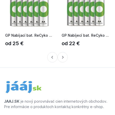
GP Nabíjací bat. ReCyko 2100 AA (HR6) - 6ks 1032226212
GP Nabíjecí bat. ReCyko 2100 AA (HR6) - 6ks (1032226212)
od 25 €
od 22 €
JAAJ.SK
je nový porovnávač cien internetových obchodov.
Pre informácie o produktoch kontaktuj konkrétny e-shop.