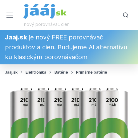
nový porovnávač cien
Jaaj.sk
je nový FREE porovnávač
produktov a cien. Budujeme AI alternatívu
ku klasickým porovnávačom
Jaaj.sk
Elektronika
Batérie
Primárne batérie