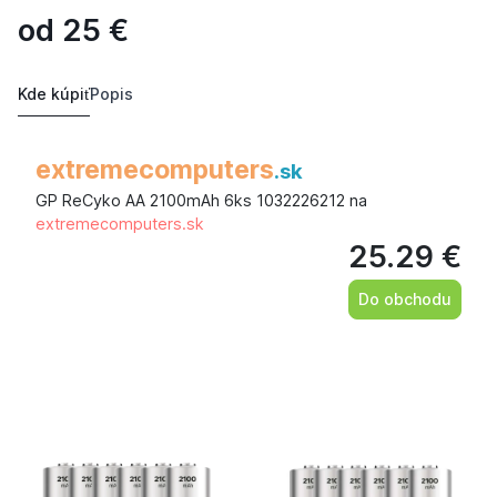
od
25
€
Kde kúpiť
Popis
extremecomputers
.sk
GP ReCyko AA 2100mAh 6ks 1032226212 na
extremecomputers.sk
25.29 €
Do obchodu