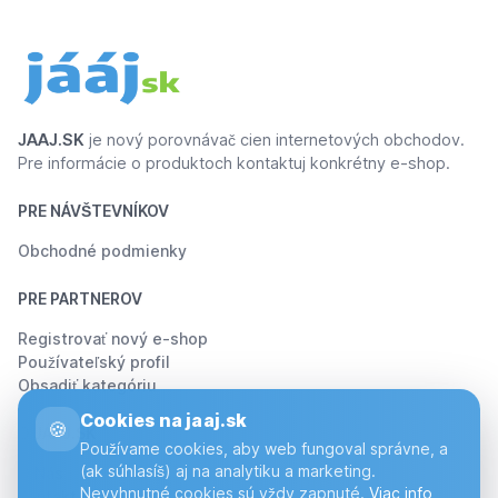
JAAJ.SK
je nový porovnávač cien internetových obchodov.
Pre informácie o produktoch kontaktuj konkrétny e-shop.
PRE NÁVŠTEVNÍKOV
Obchodné podmienky
PRE PARTNEROV
Registrovať nový e-shop
Používateľský profil
Obsadiť kategóriu
Cookies na jaaj.sk
🍪
O JÁÁJ.SK
Používame cookies, aby web fungoval správne, a
(ak súhlasíš) aj na analytiku a marketing.
O Nás
Nevyhnutné cookies sú vždy zapnuté.
Viac info
Kontakt