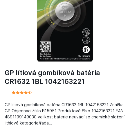
GP lítiová gombíková batéria
CR1632 1BL 1042163221
GP lítiová gombíková batéria CR1632 1BL 1042163221 Značka
GP Objednací číslo B15951 Produktové číslo 1042163221 EAN
4891199149030 velikost baterie neuvádí se chemické složení
lithiové kategorie/řada…