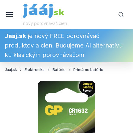
nový porovnávač cien
Jaaj.sk
je nový FREE porovnávač
produktov a cien. Budujeme AI alternatívu
ku klasickým porovnávačom
Jaaj.sk
Elektronika
Batérie
Primárne batérie