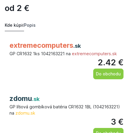
od
2
€
Kde kúpiť
Popis
extremecomputers
.sk
GP CR1632 1ks 1042163221 na
extremecomputers.sk
2.42 €
Do obchodu
zdomu
.sk
GP lítiová gombíková batéria CR1632 1BL (1042163221)
na
zdomu.sk
3 €