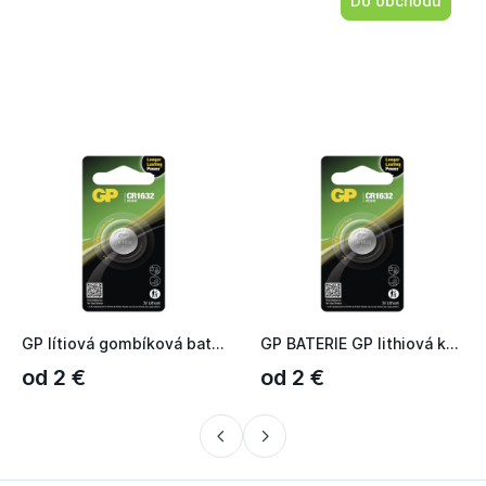
Do obchodu
GP lítiová gombíková batéria CR1632 1BL 1042163221
GP BATERIE GP lithiová knoflíková baterie CR1632 1BL 1042163...
od 2 €
od 2 €