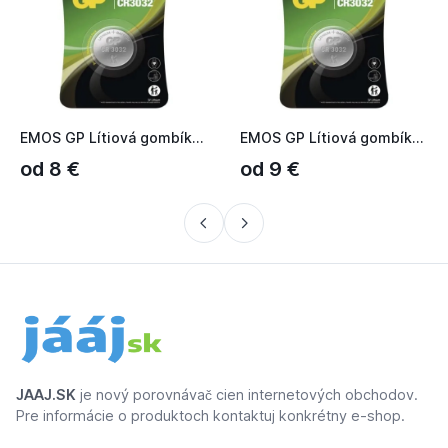
EMOS GP Lítiová gombíková batéria CR3032 B15331
EMOS GP Lítiová gombíková batéria CR3032
od 8 €
od 9 €
JAAJ.SK
je nový porovnávač cien internetových obchodov.
Pre informácie o produktoch kontaktuj konkrétny e-shop.