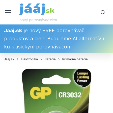
nový porovnávač cien
Jaaj.sk
je nový FREE porovnávač
produktov a cien. Budujeme AI alternatívu
ku klasickým porovnávačom
Jaaj.sk
Elektronika
Batérie
Primárne batérie