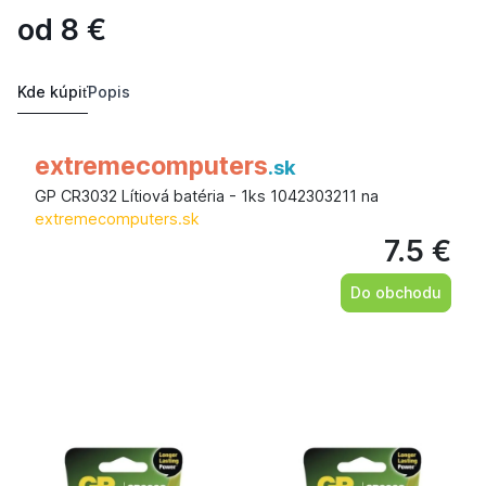
od
8
€
Kde kúpiť
Popis
extremecomputers
.sk
GP CR3032 Lítiová batéria - 1ks 1042303211 na
extremecomputers.sk
7.5 €
Do obchodu