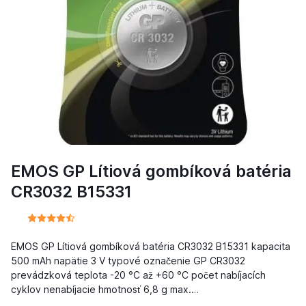
EMOS GP Lítiová gombíková batéria
CR3032 B15331
EMOS GP Lítiová gombíková batéria CR3032 B15331 kapacita
500 mAh napätie 3 V typové označenie GP CR3032
prevádzková teplota -20 °C až +60 °C počet nabíjacích
cyklov nenabíjacie hmotnosť 6,8 g max.…