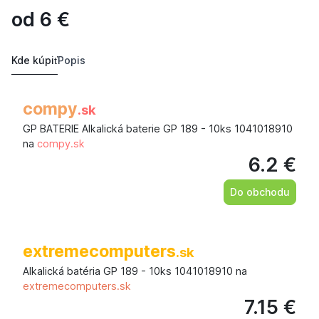
od
6
€
Kde kúpiť
Popis
compy
.sk
GP BATERIE Alkalická baterie GP 189 - 10ks 1041018910
na
compy.sk
6.2 €
Do obchodu
extremecomputers
.sk
Alkalická batéria GP 189 - 10ks 1041018910 na
extremecomputers.sk
7.15 €