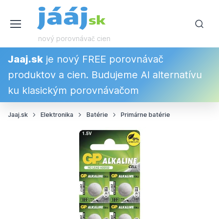
nový porovnávač cien
Jaaj.sk
je nový FREE porovnávač
produktov a cien. Budujeme AI alternatívu
ku klasickým porovnávačom
Jaaj.sk
Elektronika
Batérie
Primárne batérie