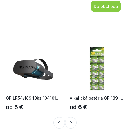
Do obchodu
GP LR54/189 10ks 1041018910
Alkalická batéria GP 189 - 10ks 1041018910
od 6 €
od 6 €