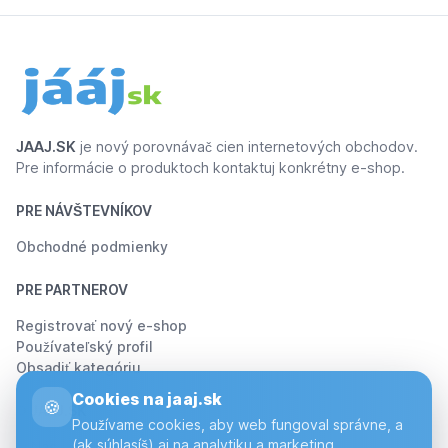
JAAJ.SK
je nový porovnávač cien internetových obchodov.
Pre informácie o produktoch kontaktuj konkrétny e-shop.
PRE NÁVŠTEVNÍKOV
Obchodné podmienky
PRE PARTNEROV
Registrovať nový e-shop
Používateľský profil
Obsadiť kategóriu
Cookies na jaaj.sk
🍪
O JÁÁJ.SK
Používame cookies, aby web fungoval správne, a
(ak súhlasíš) aj na analytiku a marketing.
O Nás