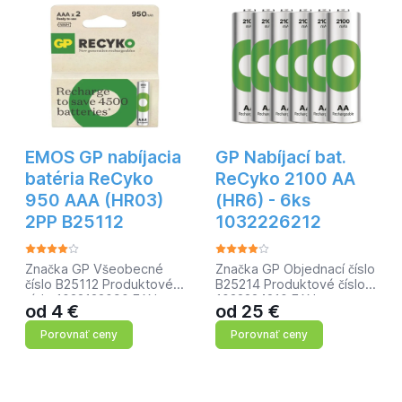
EMOS GP nabíjacia
GP Nabíjací bat.
batéria ReCyko
ReCyko 2100 AA
950 AAA (HR03)
(HR6) - 6ks
2PP B25112
1032226212
Značka GP Všeobecné
Značka GP Objednací číslo
číslo B25112 Produktové
B25214 Produktové číslo
číslo 1032122090 EAN
1032224210 EAN
od
4
€
od
25
€
4891199212628 veľkosť
4891199212598 velikost
batérie AAA chemické
baterie AA chemické
Porovnať ceny
Porovnať ceny
zloženie NiMH
složení NiMH kategorie/
kategória/rada ReCyko
řada ReCyko možnost
možnosť nabíjania áno
nabíjení ano kapacita 2
kapacita 950 mAh napätie
100 mAh napětí 1,2 V typ